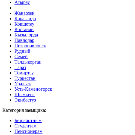
Атырау
Жанаозен
Караганда
Кокшетау
Костанай
Кызылорда
Павлодар
Петропавловск
Рудный
Семей
Талдыкорган
Тараз
Темиртау
Туркестан
Уральск
Усть-Каменогорск
Шымкент
Экибастуз
Категория заемщика:
Безработным
Студентам
Пенсионерам