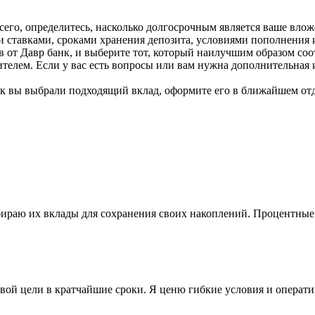
его, определитесь, насколько долгосрочным является ваше вложе
 ставками, сроками хранения депозита, условиями пополнения и
 от Давр банк, и выберите тот, который наилучшим образом соо
телем. Если у вас есть вопросы или вам нужна дополнительная и
как вы выбрали подходящий вклад, оформите его в ближайшем отд
ыбираю их вклады для сохранения своих накоплений. Процентные
совой цели в кратчайшие сроки. Я ценю гибкие условия и опера