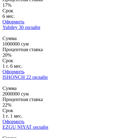
17%
Срок
6 мес.
Оформить
Yubiley 30 онлайн
Сумма
1000000
сум
Процентная ставка
20%
Срок
1 г. 6 мес.
Оформить
ISHONCH 22 онлайн
Сумма
2000000
сум
Процентная ставка
22%
Срок
1 г. 1 мес.
Оформить
EZGU NIYAT онлайн