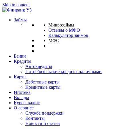
Skip to content
Займы
Микрозаймы
Отзывы о МФО
Калькулятор займов
МФО
Банки
Кредиты
Автокредиты
Потребительские кредиты наличными
Карты
Дебетовые карты
Кредитные карты
Ипотека
Вклады
Курсы валют
О сервисе
Служба поддержки
Контакты
Новости и статьи