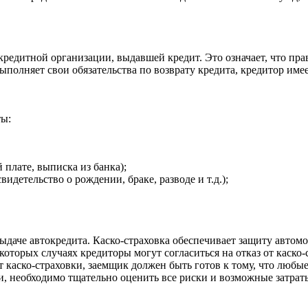
 кредитной организации, выдавшей кредит. Это означает, что п
ыполняет свои обязательства по возврату кредита, кредитор имее
ты:
плате, выписка из банка);
етельство о рождении, браке, разводе и т.д.);
ыдаче автокредита. Каско-страховка обеспечивает защиту авто
оторых случаях кредиторы могут согласиться на отказ от каско-
 каско-страховки, заемщик должен быть готов к тому, что любые
и, необходимо тщательно оценить все риски и возможные затрат