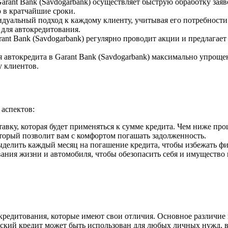
arant Bank (Savdogarbank) осуществляет быструю обработку зая
 в кратчайшие сроки.
дуальный подход к каждому клиенту, учитывая его потребности 
для автокредитования.
nt Bank (Savdogarbank) регулярно проводит акции и предлагает
автокредита в Garant Bank (Savdogarbank) максимально упрощен
 клиентов.
аспектов:
вку, которая будет применяться к сумме кредита. Чем ниже проц
торый позволит вам с комфортом погашать задолженность.
ыделить каждый месяц на погашение кредита, чтобы избежать ф
ания жизни и автомобиля, чтобы обезопасить себя и имущество 
кредитования, которые имеют свои отличия. Основное различие 
ьский кредит может быть использован для любых личных нужд, 