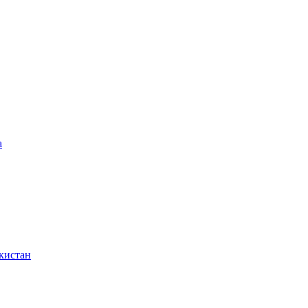
а
кистан