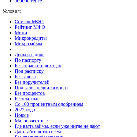
300000 тенге
Условия:
Список МФО
Рейтинг МФО
Мини
Микрокредиты
Микрозаймы
Деньги в долг
По паспорту
Без справки о доходах
Под расписку
Без залога
Без поручителей
Под залог недвижимости
Без процентов
Бесплатные
Со 100 процентным одобрением
2022 года
Новые
Малоизвестные
Где взять займы, если уже нигде не дают
Дают абсолютно всем