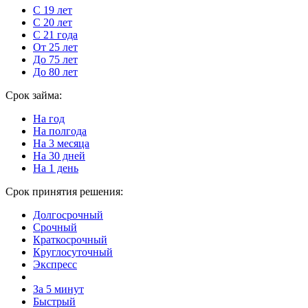
С 19 лет
С 20 лет
С 21 года
От 25 лет
До 75 лет
До 80 лет
Срок займа:
На год
На полгода
На 3 месяца
На 30 дней
На 1 день
Срок принятия решения:
Долгосрочный
Срочный
Краткосрочный
Круглосуточный
Экспресс
За 5 минут
Быстрый