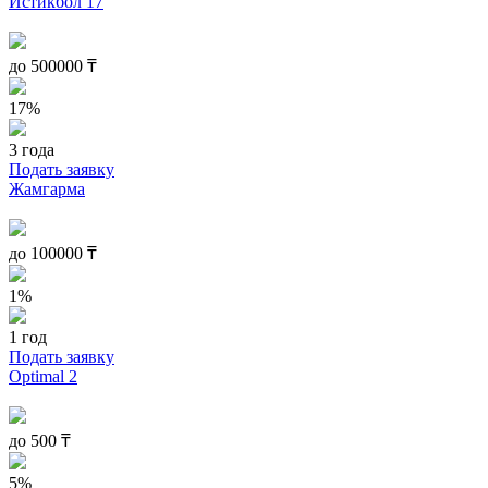
Истикбол 17
до
500000
₸
17%
3 года
Подать заявку
Жамгарма
до
100000
₸
1%
1 год
Подать заявку
Optimal 2
до
500
₸
5%