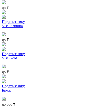
до
₸
Подать заявку
Visa Platinum
до
₸
Подать заявку
Visa Gold
до
₸
Подать заявку
Бахор
до
500
₸