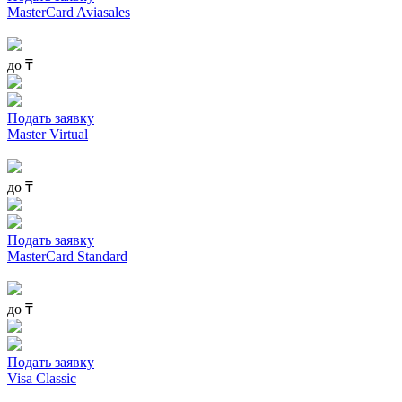
MasterCard Aviasales
до
₸
Подать заявку
Master Virtual
до
₸
Подать заявку
MasterCard Standard
до
₸
Подать заявку
Visa Classic