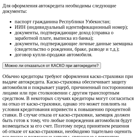
Для оформления автокредита необходимы следующие
документы:
паспорт гражданина Республики Узбекистан;
ИИН (индивидуальный идентификационный номер);
документы, подтверждающие доход (справка о
заработной плате, выписка из банка);
документы, подтверждающие личные данные заемщика
(свидетельство о рождении, браке, разводе и т.д.);
договор купли-продажи автомобиля.
Можно ли отказаться от КАСКО при автокредите?
Обычно кредиторы требуют оформления каско-страховки при
выдаче автокредита. Каско-страховка обеспечивает защиту
автомобиля и покрывает ущерб, причиненный посторонними
лицами или при столкновении с другим транспортным
средством. В некоторых случаях кредиторы могут согласиться
на отказ от каско-страховки, однако это может повлиять на
условия кредитования ипривести к повышению процентной
ставки. В случае отказа от каско-страховки, заемщик должен
быть готов к тому, что любые повреждения автомобиля будут
возмещаться за его счет. Поэтому перед принятием решения
об отказе от каско-страховки, необходимо тщательно оценить
все риски и возможные затраты, связанные с ремонтом