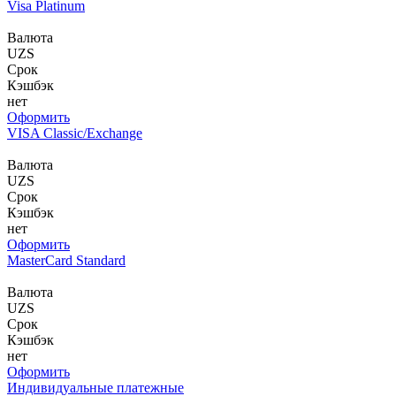
Visa Platinum
Валюта
UZS
Срок
Кэшбэк
нет
Оформить
VISA Classic/Exchange
Валюта
UZS
Срок
Кэшбэк
нет
Оформить
MasterСard Standard
Валюта
UZS
Срок
Кэшбэк
нет
Оформить
Индивидуальные платежные