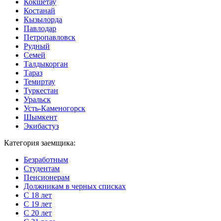
Кокшетау
Костанай
Кызылорда
Павлодар
Петропавловск
Рудный
Семей
Талдыкорган
Тараз
Темиртау
Туркестан
Уральск
Усть-Каменогорск
Шымкент
Экибастуз
Категория заемщика:
Безработным
Студентам
Пенсионерам
Должникам в черных списках
С 18 лет
С 19 лет
С 20 лет