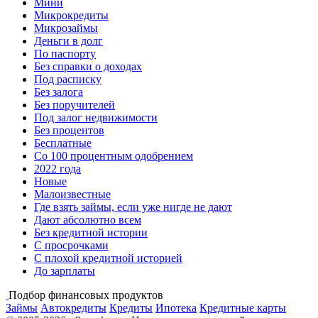
Мини
Микрокредиты
Микрозаймы
Деньги в долг
По паспорту
Без справки о доходах
Под расписку
Без залога
Без поручителей
Под залог недвижимости
Без процентов
Бесплатные
Со 100 процентным одобрением
2022 года
Новые
Малоизвестные
Где взять займы, если уже нигде не дают
Дают абсолютно всем
Без кредитной истории
С просрочками
С плохой кредитной историей
До зарплаты
Подбор финансовых продуктов
Займы
Автокредиты
Кредиты
Ипотека
Кредитные карты