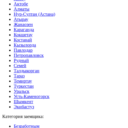
Актобе
Алматы
Нур-Султан (Астана)
Атырау
Жанаозен
Караганда
Кокшетау
Костанай
Кызылорда
Павлодар
Петропавловск
Рудный
Семей
Талдыкорган
Тараз
Темиртау
Туркестан
Уральск
Усть-Каменогорск
Шымкент
Экибастуз
Категория заемщика:
Безработным