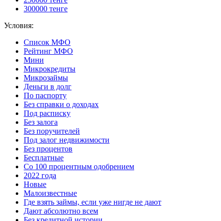
300000 тенге
Условия:
Список МФО
Рейтинг МФО
Мини
Микрокредиты
Микрозаймы
Деньги в долг
По паспорту
Без справки о доходах
Под расписку
Без залога
Без поручителей
Под залог недвижимости
Без процентов
Бесплатные
Со 100 процентным одобрением
2022 года
Новые
Малоизвестные
Где взять займы, если уже нигде не дают
Дают абсолютно всем
Без кредитной истории