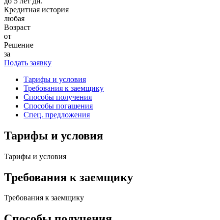
до 5 лет дн.
Кредитная история
любая
Возраст
от
Решение
за
Подать заявку
Тарифы и условия
Требования к заемщику
Способы получения
Способы погашения
Спец. предложения
Тарифы и условия
Тарифы и условия
Требования к заемщику
Требования к заемщику
Способы получения