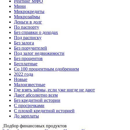
Рейтинг МФО
Мини
Микрокредиты
Микрозаймы
Деньги в долг
По паспорту
Без справки о доходах
Под расписку
Без залога
Без поручителей
Под залог недвижимости
Без процентов
Бесплатные
Со 100 процентным одобрением
2022 года
Новые
Малоизвестные
Где взять займы, если уже нигде не дают
Дают абсолютно всем
Без кредитной истории
С просрочками
С плохой кредитной историей
До зарплаты
Подбор финансовых продуктов