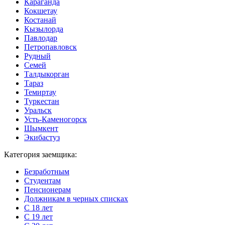
Караганда
Кокшетау
Костанай
Кызылорда
Павлодар
Петропавловск
Рудный
Семей
Талдыкорган
Тараз
Темиртау
Туркестан
Уральск
Усть-Каменогорск
Шымкент
Экибастуз
Категория заемщика:
Безработным
Студентам
Пенсионерам
Должникам в черных списках
С 18 лет
С 19 лет