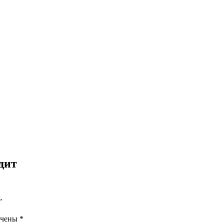
дит
”
ечены
*