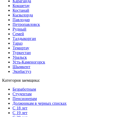
Караганда
Кокшетау
Костанай
Кызылорда
Павлодар
Петропавловск
Рудный
Семей
Талдыкорган
Тараз
Темиртау
Туркестан
Уральск
Усть-Каменогорск
Шымкент
Экибастуз
Категория заемщика:
Безработным
Студентам
Пенсионерам
Должникам в черных списках
С 18 лет
С 19 лет