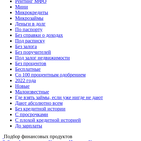
Рейтинг МФО
Мини
Микрокредиты
Микрозаймы
Деньги в долг
По паспорту
Без справки о доходах
Под расписку
Без залога
Без поручителей
Под залог недвижимости
Без процентов
Бесплатные
Со 100 процентным одобрением
2022 года
Новые
Малоизвестные
Где взять займы, если уже нигде не дают
Дают абсолютно всем
Без кредитной истории
С просрочками
С плохой кредитной историей
До зарплаты
Подбор финансовых продуктов