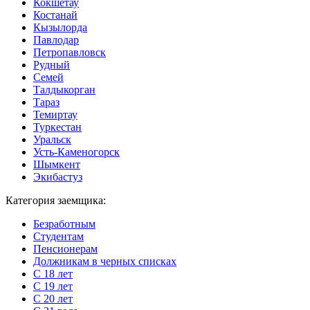
Кокшетау
Костанай
Кызылорда
Павлодар
Петропавловск
Рудный
Семей
Талдыкорган
Тараз
Темиртау
Туркестан
Уральск
Усть-Каменогорск
Шымкент
Экибастуз
Категория заемщика:
Безработным
Студентам
Пенсионерам
Должникам в черных списках
С 18 лет
С 19 лет
С 20 лет