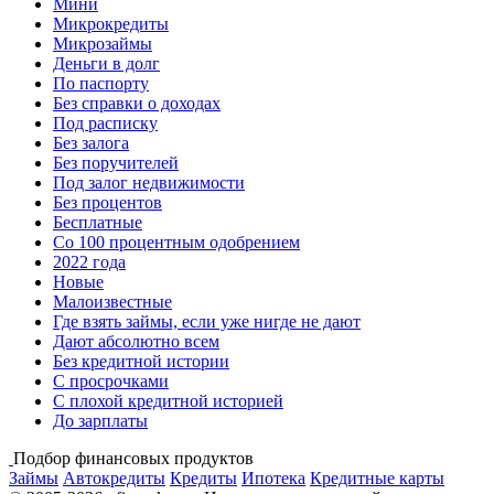
Мини
Микрокредиты
Микрозаймы
Деньги в долг
По паспорту
Без справки о доходах
Под расписку
Без залога
Без поручителей
Под залог недвижимости
Без процентов
Бесплатные
Со 100 процентным одобрением
2022 года
Новые
Малоизвестные
Где взять займы, если уже нигде не дают
Дают абсолютно всем
Без кредитной истории
С просрочками
С плохой кредитной историей
До зарплаты
Подбор финансовых продуктов
Займы
Автокредиты
Кредиты
Ипотека
Кредитные карты