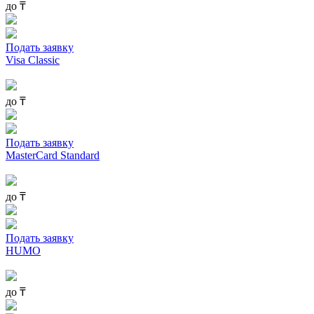
до
₸
Подать заявку
Visa Classic
до
₸
Подать заявку
MasterCard Standard
до
₸
Подать заявку
HUMO
до
₸