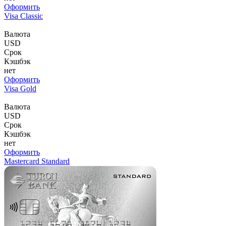
Оформить
Visa Classic
Валюта
USD
Срок
Кэшбэк
нет
Оформить
Visa Gold
Валюта
USD
Срок
Кэшбэк
нет
Оформить
Mastercard Standard