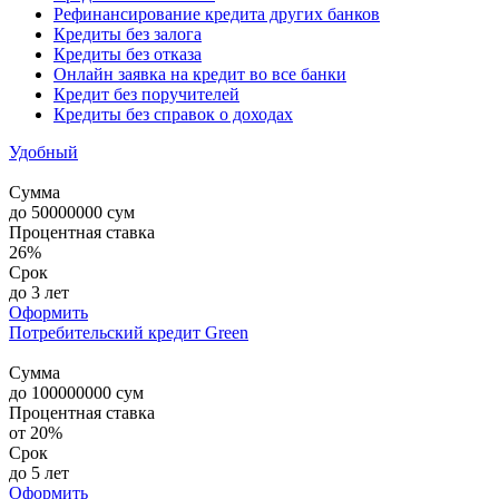
Рефинансирование кредита других банков
Кредиты без залога
Кредиты без отказа
Онлайн заявка на кредит во все банки
Кредит без поручителей
Кредиты без справок о доходах
Удобный
Сумма
до
50000000
сум
Процентная ставка
26%
Срок
до 3 лет
Оформить
Потребительский кредит Green
Сумма
до
100000000
сум
Процентная ставка
от 20%
Срок
до 5 лет
Оформить